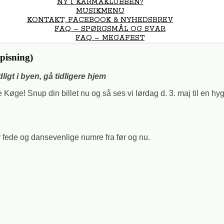
NY I KARMAKLUBBEN?
MUSIKMENU
KONTAKT, FACEBOOK & NYHEDSBREV
FAQ – SPØRGSMÅL OG SVAR
FAQ – MEGAFEST
pisning)
igt i byen, gå tidligere hjem
 Køge! Snup din billet nu og så ses vi lørdag d. 3. maj til en hy
r fede og dansevenlige numre fra før og nu.