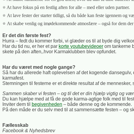
⭐️
At have fokus på en festlig aften for alle – med eller uden partner.
⭐️ At lave fester der starter tidligt, så du både kan feste igennem og 
⭐️ At skabe venlig og imødekommende atmosfære – også for dem der
Er det din første fest?
Hurra – fedt du kommer forbi, vi glæder os til at byde dig vel
Har du tid nu, er her et par
korte youtubevideoer
om tankerne ba
skete på den aften,.hvor Karmaklubben blev opfundet.
Har du været med nogle gange?
Så har du allerede haft oplevelsen af det kogende dansegulv, 
karmafest.
Stemningen til festerne er et direkte resultat af de mennesker,
Sammen skaber vi festen – og til det er din hjælp vigtig og vær
Du kan hjælpe med at få de gode karma-agtige folk med til feste
Inviter dem til
begivenheden
– både denne og de kommende.
På den måde er du selv med til at sammensætte festen – og ska
Fællesskab
Facebook & Nyhedsbrev