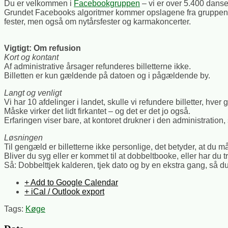
Du er velkommen i
Facebookgruppen
– vi er over 5.400 danse
Grundet Facebooks algoritmer kommer opslagene fra gruppen ikk
fester, men også om nytårsfester og karmakoncerter.
Vigtigt: Om refusion
Kort og kontant
Af administrative årsager refunderes billetterne ikke.
Billetten er kun gældende på datoen og i pågældende by.
Langt og venligt
Vi har 10 afdelinger i landet, skulle vi refundere billetter, hver 
Måske virker det lidt firkantet – og det er det jo også.
Erfaringen viser bare, at kontoret drukner i den administration, 
Løsningen
Til gengæld er billetterne ikke personlige, det betyder, at du 
Bliver du syg eller er kommet til at dobbeltbooke, eller har du tr
Så: Dobbelttjek kalderen, tjek dato og by en ekstra gang, så du e
+ Add to Google Calendar
+ iCal / Outlook export
Tags:
Køge