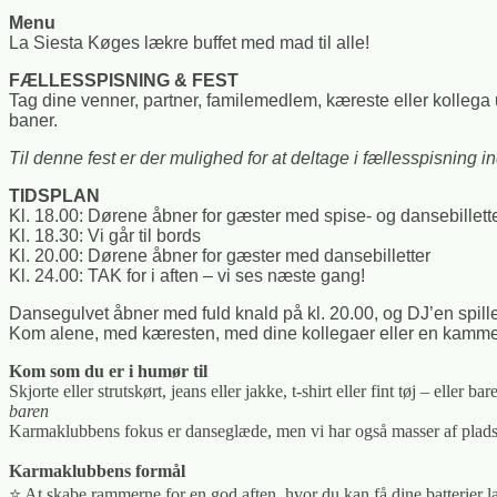
Menu
La Siesta Køges lækre buffet med mad til alle!
FÆLLESSPISNING & FEST
Tag dine venner, partner, familemedlem, kæreste eller kolle
baner.
Til denne fest er der mulighed for at deltage i fællesspisnin
TIDSPLAN
Kl. 18.00: Dørene åbner for gæster med spise- og dansebillett
Kl. 18.30: Vi går til bords
Kl. 20.00: Dørene åbner for gæster med dansebilletter
Kl. 24.00: TAK for i aften – vi ses næste gang!
Dansegulvet åbner med fuld knald på kl. 20.00, og DJ’en spill
Kom alene, med kæresten, med dine kollegaer eller en kammer
Kom som du er i humør til
Skjorte eller strutskørt, jeans eller jakke, t-shirt eller fint tøj – ell
baren
Karmaklubbens fokus er danseglæde, men vi har også masser af plads til
Karmaklubbens formål
⭐️ At skabe rammerne for en god aften, hvor du kan få dine batterier 