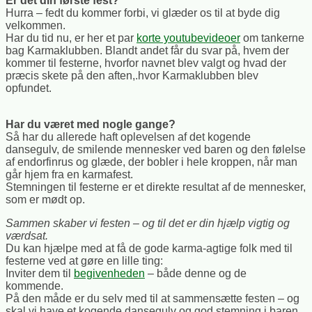
Er det din første fest?
Hurra – fedt du kommer forbi, vi glæder os til at byde dig
velkommen.
Har du tid nu, er her et par
korte youtubevideoer
om tankerne
bag Karmaklubben. Blandt andet får du svar på, hvem der
kommer til festerne, hvorfor navnet blev valgt og hvad der
præcis skete på den aften,.hvor Karmaklubben blev
opfundet.
Har du været med nogle gange?
Så har du allerede haft oplevelsen af det kogende
dansegulv, de smilende mennesker ved baren og den følelse
af endorfinrus og glæde, der bobler i hele kroppen, når man
går hjem fra en karmafest.
Stemningen til festerne er et direkte resultat af de mennesker,
som er mødt op.
Sammen skaber vi festen – og til det er din hjælp vigtig og
værdsat.
Du kan hjælpe med at få de gode karma-agtige folk med til
festerne ved at gøre en lille ting:
Inviter dem til
begivenheden
– både denne og de
kommende.
På den måde er du selv med til at sammensætte festen – og
skal vi have et kogende dansegulv og god stemning i baren,