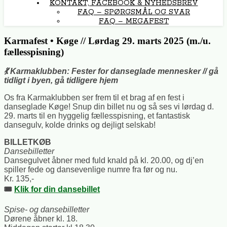
KONTAKT, FACEBOOK & NYHEDSBREV
FAQ – SPØRGSMÅL OG SVAR
FAQ – MEGAFEST
Karmafest • Køge // Lørdag 29. marts 2025 (m./u.
fællesspisning)
💃 Karmaklubben: Fester for danseglade mennesker // gå
tidligt i byen, gå tidligere hjem
Os fra Karmaklubben ser frem til et brag af en fest i
danseglade Køge! Snup din billet nu og så ses vi lørdag d.
29. marts til en hyggelig fællesspisning, et fantastisk
dansegulv, kolde drinks og dejligt selskab!
BILLETKØB
Dansebilletter
Dansegulvet åbner med fuld knald på kl. 20.00, og dj’en
spiller fede og dansevenlige numre fra før og nu.
Kr. 135,-
🎟️
Klik for din dansebillet
Spise- og dansebilletter
Dørene åbner kl. 18.