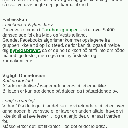
så skal vi have nogle dejlige karmafolk ind.
Fællesskab
Facebook & Nyhedsbrev
Du er velkommen i
Facebookgruppen
– vi er over 5.400
danseglade folk fra Midt- og Vestsjælland.
Grundet Facebooks algoritmer kommer opslagene fra
gruppen ikke altid op i dit feed, derfor kan du også tilmelde
dig
nyhedsbrevet
, så er du helt sikkert på at få info om både
månedlige fester, men også om nytårsfester og
karmakoncerter.
Vigtigt: Om refusion
Kort og kontant
Af administrative årsager refunderes billetterne ikke.
Billetten er kun gældende på datoen og i pågældende by.
Langt og venligt
Vi har 10 afdelinger i landet, skulle vi refundere billetter, hver
gang nogen bliver syge eller laver en anden aftale, havde vi
ikke tid til at lave fester … og det er jo det, vi er sat i verden
for.
Måske virker det lidt firkantet – og det er det jo også.