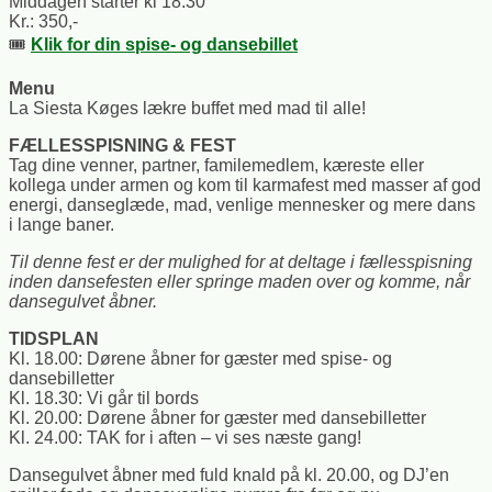
Middagen starter kl 18.30
Kr.: 350,-
🎟️
Klik for din spise- og dansebillet
Menu
La Siesta Køges lækre buffet med mad til alle!
FÆLLESSPISNING & FEST
Tag dine venner, partner, familemedlem, kæreste eller
kollega under armen og kom til karmafest med masser af god
energi, danseglæde, mad, venlige mennesker og mere dans
i lange baner.
Til denne fest er der mulighed for at deltage i fællesspisning
inden dansefesten eller springe maden over og komme, når
dansegulvet åbner.
TIDSPLAN
Kl. 18.00: Dørene åbner for gæster med spise- og
dansebilletter
Kl. 18.30: Vi går til bords
Kl. 20.00: Dørene åbner for gæster med dansebilletter
Kl. 24.00: TAK for i aften – vi ses næste gang!
Dansegulvet åbner med fuld knald på kl. 20.00, og DJ’en