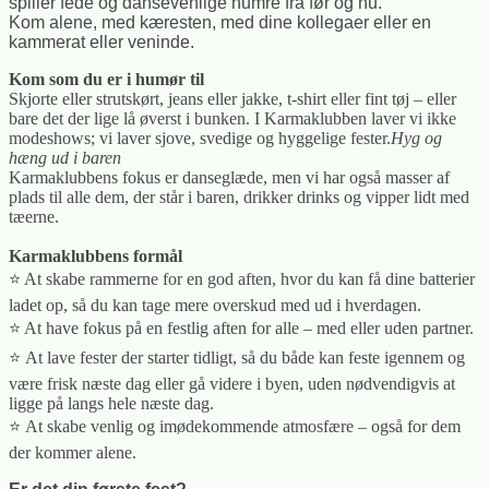
spiller fede og dansevenlige numre fra før og nu.
Kom alene, med kæresten, med dine kollegaer eller en
kammerat eller veninde.
Kom som du er i humør til
Skjorte eller strutskørt, jeans eller jakke, t-shirt eller fint tøj – eller
bare det der lige lå øverst i bunken. I Karmaklubben laver vi ikke
modeshows; vi laver sjove, svedige og hyggelige fester.
Hyg og
hæng ud i baren
Karmaklubbens fokus er danseglæde, men vi har også masser af
plads til alle dem, der står i baren, drikker drinks og vipper lidt med
tæerne.
Karmaklubbens formål
⭐️ At skabe rammerne for en god aften, hvor du kan få dine batterier
ladet op, så du kan tage mere overskud med ud i hverdagen.
⭐️
At have fokus på en festlig aften for alle – med eller uden partner.
⭐️ At lave fester der starter tidligt, så du både kan feste igennem og
være frisk næste dag eller gå videre i byen, uden nødvendigvis at
ligge på langs hele næste dag.
⭐️ At skabe venlig og imødekommende atmosfære – også for dem
der kommer alene.