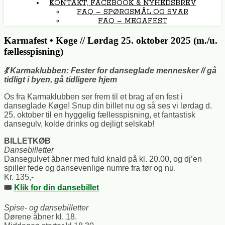
KONTAKT, FACEBOOK & NYHEDSBREV
FAQ – SPØRGSMÅL OG SVAR
FAQ – MEGAFEST
Karmafest • Køge // Lørdag 25. oktober 2025 (m./u.
fællesspisning)
💃 Karmaklubben: Fester for danseglade mennesker // gå
tidligt i byen, gå tidligere hjem
Os fra Karmaklubben ser frem til et brag af en fest i
danseglade Køge! Snup din billet nu og så ses vi lørdag d.
25. oktober til en hyggelig fællesspisning, et fantastisk
dansegulv, kolde drinks og dejligt selskab!
BILLETKØB
Dansebilletter
Dansegulvet åbner med fuld knald på kl. 20.00, og dj’en
spiller fede og dansevenlige numre fra før og nu.
Kr. 135,-
🎟️
Klik for din dansebillet
Spise- og dansebilletter
Dørene åbner kl. 18.