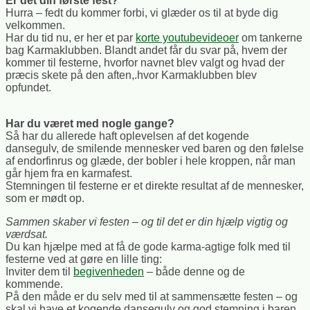
Er det din første fest?
Hurra – fedt du kommer forbi, vi glæder os til at byde dig
velkommen.
Har du tid nu, er her et par
korte youtubevideoer
om tankerne
bag Karmaklubben. Blandt andet får du svar på, hvem der
kommer til festerne, hvorfor navnet blev valgt og hvad der
præcis skete på den aften,.hvor Karmaklubben blev
opfundet.
Har du været med nogle gange?
Så har du allerede haft oplevelsen af det kogende
dansegulv, de smilende mennesker ved baren og den følelse
af endorfinrus og glæde, der bobler i hele kroppen, når man
går hjem fra en karmafest.
Stemningen til festerne er et direkte resultat af de mennesker,
som er mødt op.
Sammen skaber vi festen – og til det er din hjælp vigtig og
værdsat.
Du kan hjælpe med at få de gode karma-agtige folk med til
festerne ved at gøre en lille ting:
Inviter dem til
begivenheden
– både denne og de
kommende.
På den måde er du selv med til at sammensætte festen – og
skal vi have et kogende dansegulv og god stemning i baren,