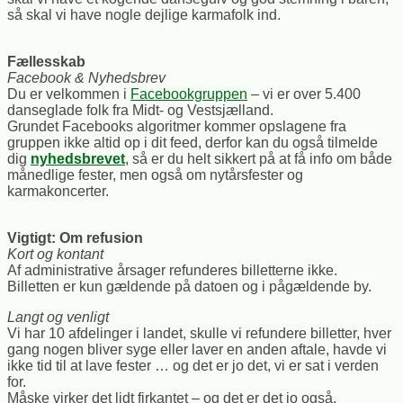
så skal vi have nogle dejlige karmafolk ind.
Fællesskab
Facebook & Nyhedsbrev
Du er velkommen i
Facebookgruppen
– vi er over 5.400
danseglade folk fra Midt- og Vestsjælland.
Grundet Facebooks algoritmer kommer opslagene fra
gruppen ikke altid op i dit feed, derfor kan du også tilmelde
dig
nyhedsbrevet
, så er du helt sikkert på at få info om både
månedlige fester, men også om nytårsfester og
karmakoncerter.
Vigtigt: Om refusion
Kort og kontant
Af administrative årsager refunderes billetterne ikke.
Billetten er kun gældende på datoen og i pågældende by.
Langt og venligt
Vi har 10 afdelinger i landet, skulle vi refundere billetter, hver
gang nogen bliver syge eller laver en anden aftale, havde vi
ikke tid til at lave fester … og det er jo det, vi er sat i verden
for.
Måske virker det lidt firkantet – og det er det jo også.