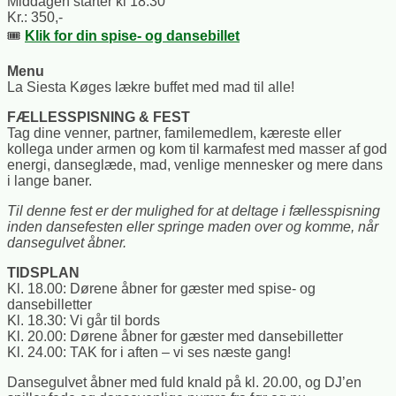
Middagen starter kl 18.30
Kr.: 350,-
🎟️
Klik for din spise- og dansebillet
Menu
La Siesta Køges lækre buffet med mad til alle!
FÆLLESSPISNING & FEST
Tag dine venner, partner, familemedlem, kæreste eller
kollega under armen og kom til karmafest med masser af god
energi, danseglæde, mad, venlige mennesker og mere dans
i lange baner.
Til denne fest er der mulighed for at deltage i fællesspisning
inden dansefesten eller springe maden over og komme, når
dansegulvet åbner.
TIDSPLAN
Kl. 18.00: Dørene åbner for gæster med spise- og
dansebilletter
Kl. 18.30: Vi går til bords
Kl. 20.00: Dørene åbner for gæster med dansebilletter
Kl. 24.00: TAK for i aften – vi ses næste gang!
Dansegulvet åbner med fuld knald på kl. 20.00, og DJ’en