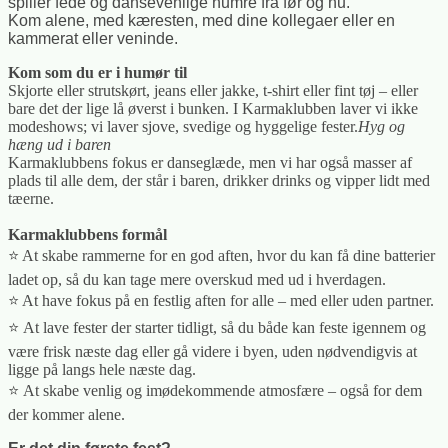
spiller fede og dansevenlige numre fra før og nu.
Kom alene, med kæresten, med dine kollegaer eller en
kammerat eller veninde.
Kom som du er i humør til
Skjorte eller strutskørt, jeans eller jakke, t-shirt eller fint tøj – eller
bare det der lige lå øverst i bunken. I Karmaklubben laver vi ikke
modeshows; vi laver sjove, svedige og hyggelige fester.
Hyg og
hæng ud i baren
Karmaklubbens fokus er danseglæde, men vi har også masser af
plads til alle dem, der står i baren, drikker drinks og vipper lidt med
tæerne.
Karmaklubbens formål
⭐️ At skabe rammerne for en god aften, hvor du kan få dine batterier
ladet op, så du kan tage mere overskud med ud i hverdagen.
⭐️
At have fokus på en festlig aften for alle – med eller uden partner.
⭐️ At lave fester der starter tidligt, så du både kan feste igennem og
være frisk næste dag eller gå videre i byen, uden nødvendigvis at
ligge på langs hele næste dag.
⭐️ At skabe venlig og imødekommende atmosfære – også for dem
der kommer alene.