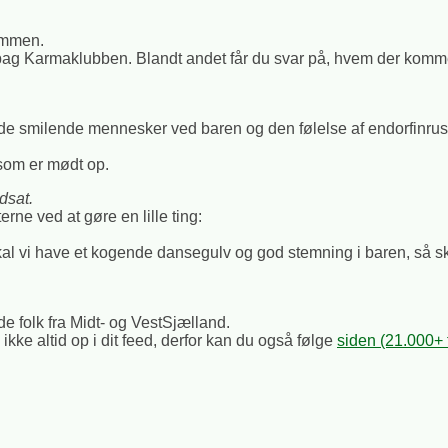
kommen.
g Karmaklubben. Blandt andet får du svar på, hvem der kommer t
de smilende mennesker ved baren og den følelse af endorfinrus 
 som er mødt op.
dsat.
rne ved at gøre en lille ting:
l vi have et kogende dansegulv og god stemning i baren, så ska
e folk fra Midt- og VestSjælland.
e altid op i dit feed, derfor kan du også følge
siden (21.000+ 