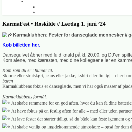
KarmaFest • Roskilde // Lørdag 1. juni ’24
Karmaklubben: Fester for danseglade mennesker // gå t
Køb billetten her.
Dansegulvet åbner med fuld knald på kl. 20.00, og DJ’en spill
Kom alene, med kæresten, med dine kollegaer eller en kammer
Kom som du er i humør til.
Skjorte eller strutskørt, jeans eller jakke, t-shirt eller fint tøj – ell
baren
Karmaklubbens fokus er danseglæde, men vi har også masser af plads til
Karmaklubbens formål.
At skabe rammerne for en god aften, hvor du kan få dine batterie
At have fokus på en festlig aften for alle – med eller uden partner
At lave fester der starter tidligt, så du både kan feste igennem o
At skabe venlig og imødekommende atmosfære – også for dem d