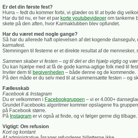
Er det din første fest?
Hurra – fedt du kommer forbi, vi glæder os til at byde dig vel
Har du tid nu, er her et par
korte youtubevideoer
om tankerne ba
skete på den aften, hvor Karmaklubben blev opfundet.
Har du været med nogle gange?
Så har du allerede haft oplevelsen af det kogende dansegulv, 
karmafest.
Stemningen til festerne er et direkte resultat af de mennesker,
Sammen skaber vi festen – og til det er din hjælp vigtig og vær
Du kan hjælpe med at få de gode karma-agtige folk med til feste
Inviter dem til
begivenheden
– både denne og de kommende.
På den måde er du selv med til at sammensætte festen – og ska
Fællesskab
Facebook & Instagram
Du er velkommen i
Facebookgruppen
– vi er 4.000+ danseglad
Grundet Facebooks algoritmer kommer opslagene fra gruppen ikk
på Facebook større.
På
Instagram
er vi også at finde, og vi følger gerne dig tilbage.
Vigtigt: Om refusion
Kort og kontant
Af administrative årsager refunderes billetterne ikke.