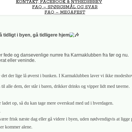
KONTAKT, FACEBOOK & NYHEDSBREV
FAQ – SPØRGSMÅL OG SVAR
FAQ – MEGAFEST
idligt i byen, gå tidligere hjem
er fede og dansevenlige numre fra Karmaklubben fra før og nu.
at eller veninde.
er bare det der lige lå øverst i bunken. I Karmaklubben laver vi ikke modesh
 alle dem, der står i baren, drikker drinks og vipper lidt med tæerne.
r ladet op, så du kan tage mere overskud med ud i hverdagen.
.
g være frisk næste dag eller gå videre i byen, uden nødvendigvis at ligge
er kommer alene.