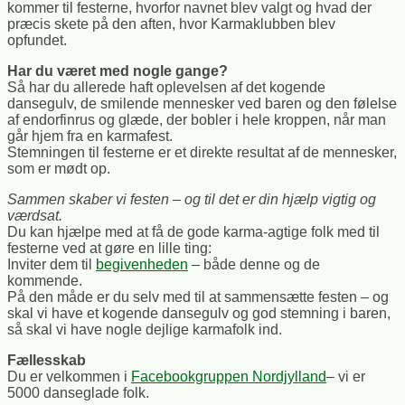
kommer til festerne, hvorfor navnet blev valgt og hvad der
præcis skete på den aften, hvor Karmaklubben blev
opfundet.
Har du været med nogle gange?
Så har du allerede haft oplevelsen af det kogende
dansegulv, de smilende mennesker ved baren og den følelse
af endorfinrus og glæde, der bobler i hele kroppen, når man
går hjem fra en karmafest.
Stemningen til festerne er et direkte resultat af de mennesker,
som er mødt op.
Sammen skaber vi festen – og til det er din hjælp vigtig og
værdsat.
Du kan hjælpe med at få de gode karma-agtige folk med til
festerne ved at gøre en lille ting:
Inviter dem til
begivenheden
– både denne og de
kommende.
På den måde er du selv med til at sammensætte festen – og
skal vi have et kogende dansegulv og god stemning i baren,
så skal vi have nogle dejlige karmafolk ind.
Fællesskab
Du er velkommen i
Facebookgruppen Nordjylland
– vi er
5000 danseglade folk.