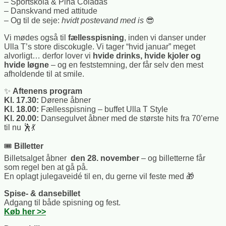
– Sportskola & Piña Coladas
– Danskvand med attitude
– Og til de seje:
hvidt postevand med is
😎
Vi mødes også til
fællesspisning
, inden vi danser under
Ulla T’s store discokugle. Vi tager “hvid januar” meget
alvorligt… derfor lover vi
hvide drinks, hvide kjoler og
hvide løgne
– og en feststemning, der får selv den mest
afholdende til at smile.
✨
Aftenens program
Kl. 17.30:
Dørene åbner
Kl. 18.00:
Fællesspisning – buffet Ulla T Style
Kl. 20.00:
Dansegulvet åbner med de største hits fra 70’erne
til nu 🕺💃
🎟
Billetter
Billetsalget åbner
den 28. november
– og billetterne får
som regel ben at gå på.
En oplagt julegaveidé til en, du gerne vil feste med 🎁
Spise- & dansebillet
Adgang til både spisning og fest.
Køb her >>