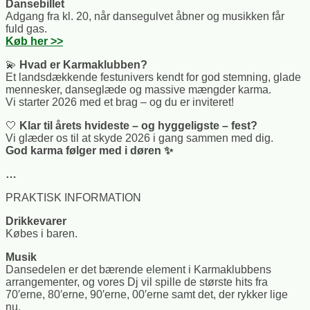
Dansebillet
Adgang fra kl. 20, når dansegulvet åbner og musikken får
fuld gas.
Køb her >>
💫
Hvad er Karmaklubben?
Et landsdækkende festunivers kendt for god stemning, glade
mennesker, danseglæde og massive mængder karma.
Vi starter 2026 med et brag – og du er inviteret!
🤍
Klar til årets hvideste – og hyggeligste – fest?
Vi glæder os til at skyde 2026 i gang sammen med dig.
God karma følger med i døren ✨
…
PRAKTISK INFORMATION
Drikkevarer
Købes i baren.
Musik
Dansedelen er det bærende element i Karmaklubbens
arrangementer, og vores Dj vil spille de største hits fra
70′erne, 80′erne, 90′erne, 00′erne samt det, der rykker lige
nu.