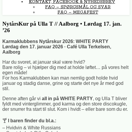
KONTAKT, FACEBOOK & NYHEDSBREV
FAQ – SPØRGSMÅL OG SVAR
FAQ – MEGAFEST
NytårsKur på Ulla T // Aalborg • Lørdag 17. jan.
’26
Karmaklubbens Nytårskur 2026: WHITE PARTY
Lørdag den 17. januar 2026 · Café Ulla Terkelsen,
Aalborg
Har du svoret, at januar skal være hvid?
Bare rolig – vi hjælper dig med at holde løftet… på vores helt
egen måde!
For hos Karmaklubben kan man nemlig godt holde hvid
januar og stadig danse, grine og starte det nye år med god
stil.
Denne aften går vi
all in på WHITE PARTY
, og Ulla T bliver
fyldt med vinterglimmer, god karma og den store discokugle,
der snurrer fra start til slut. Kom i hvidt – eller bare som du er.
🍸
I baren finder du bl.a.:
– Hvidvin & White Russians