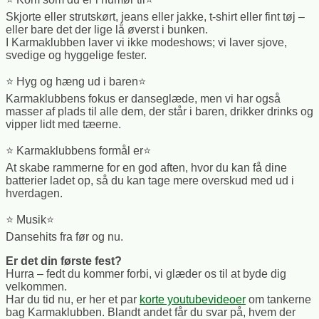
Skjorte eller strutskørt, jeans eller jakke, t-shirt eller fint tøj –
eller bare det der lige lå øverst i bunken.
I Karmaklubben laver vi ikke modeshows; vi laver sjove,
svedige og hyggelige fester.
⭐ Hyg og hæng ud i baren⭐
Karmaklubbens fokus er danseglæde, men vi har også
masser af plads til alle dem, der står i baren, drikker drinks og
vipper lidt med tæerne.
⭐ Karmaklubbens formål er⭐
At skabe rammerne for en god aften, hvor du kan få dine
batterier ladet op, så du kan tage mere overskud med ud i
hverdagen.
⭐ Musik⭐
Dansehits fra før og nu.
Er det din første fest?
Hurra – fedt du kommer forbi, vi glæder os til at byde dig
velkommen.
Har du tid nu, er her et par
korte youtubevideoer
om tankerne
bag Karmaklubben. Blandt andet får du svar på, hvem der