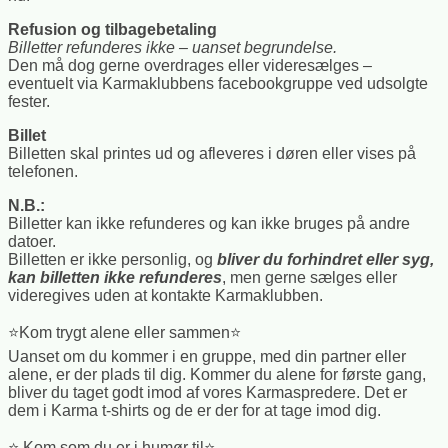
Refusion og tilbagebetaling
Billetter refunderes ikke – uanset begrundelse.
Den må dog gerne overdrages eller videresælges –
eventuelt via Karmaklubbens facebookgruppe ved udsolgte
fester.
Billet
Billetten skal printes ud og afleveres i døren eller vises på
telefonen.
N.B.:
Billetter kan ikke refunderes og kan ikke bruges på andre
datoer.
Billetten er ikke personlig, og
bliver du forhindret eller syg,
kan billetten ikke refunderes
, men gerne sælges eller
videregives uden at kontakte Karmaklubben.
⭐Kom trygt alene eller sammen⭐
Uanset om du kommer i en gruppe, med din partner eller
alene, er der plads til dig. Kommer du alene for første gang,
bliver du taget godt imod af vores Karmaspredere. Det er
dem i Karma t-shirts og de er der for at tage imod dig.
⭐ Kom som du er i humør til⭐