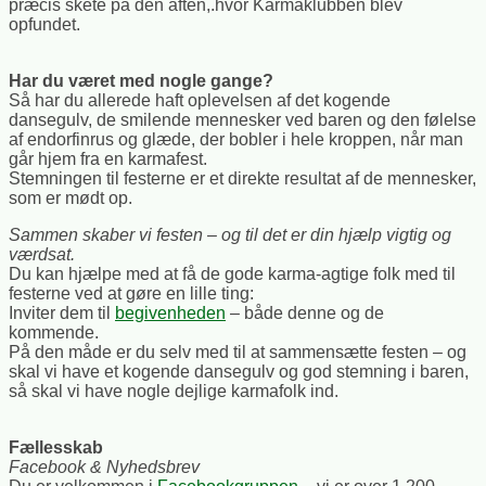
præcis skete på den aften,.hvor Karmaklubben blev
opfundet.
Har du været med nogle gange?
Så har du allerede haft oplevelsen af det kogende
dansegulv, de smilende mennesker ved baren og den følelse
af endorfinrus og glæde, der bobler i hele kroppen, når man
går hjem fra en karmafest.
Stemningen til festerne er et direkte resultat af de mennesker,
som er mødt op.
Sammen skaber vi festen – og til det er din hjælp vigtig og
værdsat.
Du kan hjælpe med at få de gode karma-agtige folk med til
festerne ved at gøre en lille ting:
Inviter dem til
begivenheden
– både denne og de
kommende.
På den måde er du selv med til at sammensætte festen – og
skal vi have et kogende dansegulv og god stemning i baren,
så skal vi have nogle dejlige karmafolk ind.
Fællesskab
Facebook & Nyhedsbrev