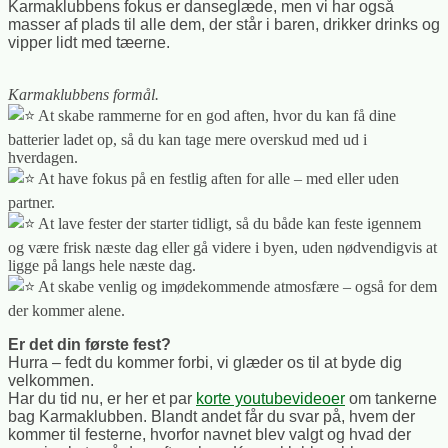
Karmaklubbens fokus er danseglæde, men vi har også
masser af plads til alle dem, der står i baren, drikker drinks og
vipper lidt med tæerne.
Karmaklubbens formål.
At skabe rammerne for en god aften, hvor du kan få dine
batterier ladet op, så du kan tage mere overskud med ud i
hverdagen.
At have fokus på en festlig aften for alle – med eller uden
partner.
At lave fester der starter tidligt, så du både kan feste igennem
og være frisk næste dag eller gå videre i byen, uden nødvendigvis at
ligge på langs hele næste dag.
At skabe venlig og imødekommende atmosfære – også for dem
der kommer alene.
Er det din første fest?
Hurra – fedt du kommer forbi, vi glæder os til at byde dig
velkommen.
Har du tid nu, er her et par
korte youtubevideoer
om tankerne
bag Karmaklubben. Blandt andet får du svar på, hvem der
kommer til festerne, hvorfor navnet blev valgt og hvad der