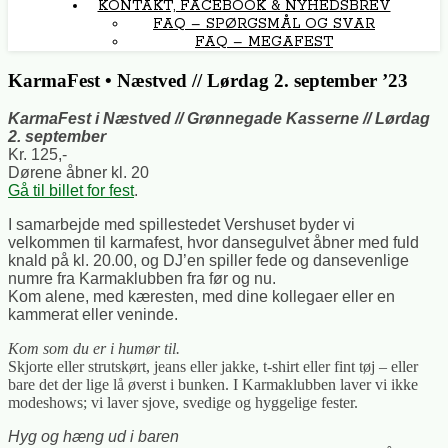
KONTAKT, FACEBOOK & NYHEDSBREV
FAQ – SPØRGSMÅL OG SVAR
FAQ – MEGAFEST
KarmaFest • Næstved // Lørdag 2. september ’23
KarmaFest i Næstved // Grønnegade Kasserne // Lørdag
2. september
Kr. 125,-
Dørene åbner kl. 20
Gå til billet for fest
.
I samarbejde med spillestedet Vershuset byder vi
velkommen til karmafest, hvor dansegulvet åbner med fuld
knald på kl. 20.00, og DJ’en spiller fede og dansevenlige
numre fra Karmaklubben fra før og nu.
Kom alene, med kæresten, med dine kollegaer eller en
kammerat eller veninde.
Kom som du er i humør til.
Skjorte eller strutskørt, jeans eller jakke, t-shirt eller fint tøj – eller
bare det der lige lå øverst i bunken. I Karmaklubben laver vi ikke
modeshows; vi laver sjove, svedige og hyggelige fester.
Hyg og hæng ud i baren