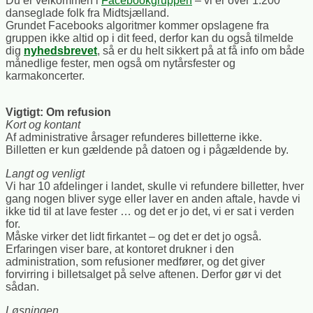
Du er velkommen i
Facebookgruppen
– vi er over 1.200
danseglade folk fra Midtsjælland.
Grundet Facebooks algoritmer kommer opslagene fra
gruppen ikke altid op i dit feed, derfor kan du også tilmelde
dig
nyhedsbrevet
, så er du helt sikkert på at få info om både
månedlige fester, men også om nytårsfester og
karmakoncerter.
Vigtigt: Om refusion
Kort og kontant
Af administrative årsager refunderes billetterne ikke.
Billetten er kun gældende på datoen og i pågældende by.
Langt og venligt
Vi har 10 afdelinger i landet, skulle vi refundere billetter, hver
gang nogen bliver syge eller laver en anden aftale, havde vi
ikke tid til at lave fester … og det er jo det, vi er sat i verden
for.
Måske virker det lidt firkantet – og det er det jo også.
Erfaringen viser bare, at kontoret drukner i den
administration, som refusioner medfører, og det giver
forvirring i billetsalget på selve aftenen. Derfor gør vi det
sådan.
Løsningen