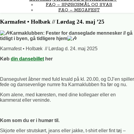
FAQ – SPØRGSMÅL OG SVAR
FAQ – MEGAFEST
Karmafest • Holbæk // Lørdag 24. maj ’25
Karmaklubben: Fester for danseglade mennesker // gå
tidligt i byen, gå tidligere hjem
Karmafest • Holbæk // Lørdag d. 24. maj 2025
Køb
din dansebillet
her
Dansegulvet åbner med fuld knald på kl. 20.00, og DJ’en spiller
fede og dansevenlige numre fra Karmaklubben fra før og nu.
Kom alene, med kæresten, med dine kollegaer eller en
kammerat eller veninde.
Kom som du er i humør til.
Skjorte eller strutskørt, jeans eller jakke, t-shirt eller fint tøj –