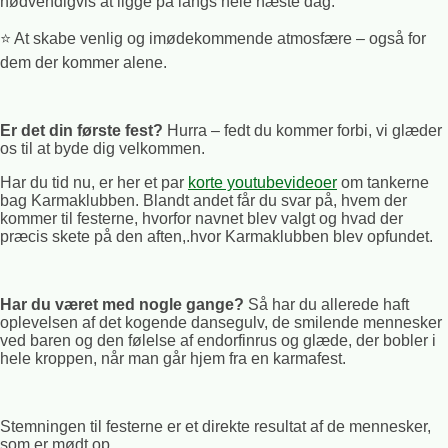
nødvendigvis at ligge på langs hele næste dag.
⭐️ At skabe venlig og imødekommende atmosfære – også for
dem der kommer alene.
Er det din første fest?
Hurra – fedt du kommer forbi, vi glæder
os til at byde dig velkommen.
Har du tid nu, er her et par
korte youtubevideoer
om tankerne
bag Karmaklubben. Blandt andet får du svar på, hvem der
kommer til festerne, hvorfor navnet blev valgt og hvad der
præcis skete på den aften,.hvor Karmaklubben blev opfundet.
Har du været med nogle gange?
Så har du allerede haft
oplevelsen af det kogende dansegulv, de smilende mennesker
ved baren og den følelse af endorfinrus og glæde, der bobler i
hele kroppen, når man går hjem fra en karmafest.
Stemningen til festerne er et direkte resultat af de mennesker,
som er mødt op.