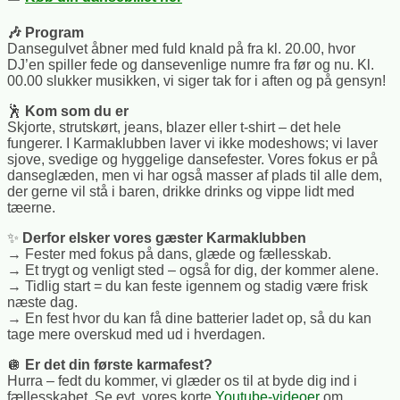
🎶
Program
Dansegulvet åbner med fuld knald på fra kl. 20.00, hvor
DJ’en spiller fede og dansevenlige numre fra før og nu. Kl.
00.00 slukker musikken, vi siger tak for i aften og på gensyn!
🕺
Kom som du er
Skjorte, strutskørt, jeans, blazer eller t-shirt – det hele
fungerer. I Karmaklubben laver vi ikke modeshows; vi laver
sjove, svedige og hyggelige dansefester. Vores fokus er på
danseglæden, men vi har også masser af plads til alle dem,
der gerne vil stå i baren, drikke drinks og vippe lidt med
tæerne.
✨
Derfor elsker vores gæster Karmaklubben
→ Fester med fokus på dans, glæde og fællesskab.
→ Et trygt og venligt sted – også for dig, der kommer alene.
→ Tidlig start = du kan feste igennem og stadig være frisk
næste dag.
→ En fest hvor du kan få dine batterier ladet op, så du kan
tage mere overskud med ud i hverdagen.
🪩
Er det din første karmafest?
Hurra – fedt du kommer, vi glæder os til at byde dig ind i
fællesskabet. Se evt. vores korte
Youtube-videoer
om