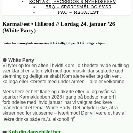
KONTAKT, FACEBOOK & NYHEDSBREV
FAQ – SPØRGSMÅL OG SVAR
FAQ – MEGAFEST
KarmaFest • Hillerød // Lørdag 24. januar ’26
(White Party)
Fester for danseglade mennesker // Gå tidligt i byen ♥ Gå tidligere hjem
🪩 White Party
Vi fyrer op for en aften i hvidt! Kom i dit bedste hvide outfit og
vær klar til en aften fyldt med god musik, danseglæde god
stemning og dejligt selskab! Kom alene eller tag din ven,
kollega eller kæreste med under armen – alle er velkomne!
Mens flere er helt flade og udkørte efter jul og nytår, så
sparker Karmaklubben 2026 i gang på bedste manér! I
forbindelse med ‘hvid januar’ har vi valgt at dedikere
måneden til ét tema: White Party! Det betyder ikke, at vi
skruer ned for sjusserne – tværtimod! Der vil være et hav af
lækre drinks både m./u. alkohol! 🍸
🎟️
Køb din dansebillet her