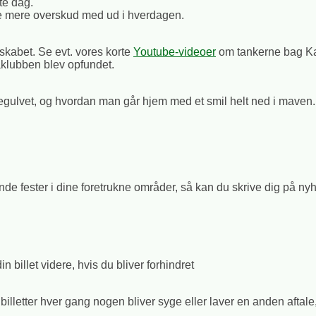
te dag.
age mere overskud med ud i hverdagen.
sskabet. Se evt. vores korte
Youtube-videoer
om tankerne bag Kar
klubben blev opfundet.
gulvet, og hvordan man går hjem med et smil helt ned i maven
nde fester i dine foretrukne områder, så kan du skrive dig på n
n billet videre, hvis du bliver forhindret
lletter hver gang nogen bliver syge eller laver en anden aftale, vill
.