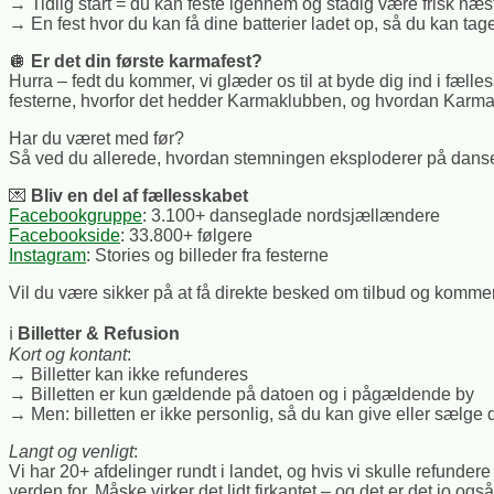
→ Tidlig start = du kan feste igennem og stadig være frisk næs
→ En fest hvor du kan få dine batterier ladet op, så du kan t
🪩
Er det din første karmafest?
Hurra – fedt du kommer, vi glæder os til at byde dig ind i fælle
festerne, hvorfor det hedder Karmaklubben, og hvordan Karma
Har du været med før?
Så ved du allerede, hvordan stemningen eksploderer på danse
💌
Bliv en del af fællesskabet
Facebookgruppe
: 3.100+ danseglade nordsjællændere
Facebookside
: 33.800+ følgere
Instagram
: Stories og billeder fra festerne
Vil du være sikker på at få direkte besked om tilbud og komme
ℹ️
Billetter & Refusion
Kort og kontant
:
→ Billetter kan ikke refunderes
→
Billetten er kun gældende på datoen og i pågældende by
→
Men: billetten er ikke personlig, så du kan give eller sælge di
Langt og venligt
:
Vi har 20+ afdelinger rundt i landet, og hvis vi skulle refundere bi
verden for. Måske virker det lidt firkantet – og det er det jo også