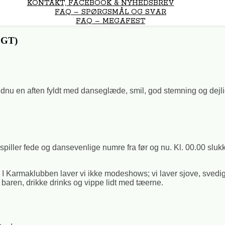
KONTAKT, FACEBOOK & NYHEDSBREV
FAQ – SPØRGSMÅL OG SVAR
FAQ – MEGAFEST
LGT)
 endnu en aften fyldt med danseglæde, smil, god stemning og dej
piller fede og dansevenlige numre fra før og nu. Kl. 00.00 slukke
gerer. I Karmaklubben laver vi ikke modeshows; vi laver sjove, sv
i baren, drikke drinks og vippe lidt med tæerne.