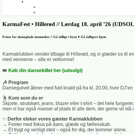
KarmaFest • Hillerød // Lørdag 18. april ’26 (UDSO
Fester for danseglade mennesker // Gå tidligt i byen ♥ Gå tidligere hjem
Karmaklubben vender tilbage til Hillerød, og vi glæder os til
med vennerne – alle er velkomne!
🎟️
Køb din dansebillet her (udsolgt)
🎶
Program
Dansegulvet åbner med fuld knald på fra kl. 20.00, hvor DJ’en s
🕺
Kom som du er
Skjorte, strutskørt, jeans, blazer eller t-shirt – det hele fun
men vi har også masser af plads til alle dem, der gerne vil stå 
✨
Derfor elsker vores gæster Karmaklubben
→ Fester med fokus på dans, glæde og fællesskab.
→ Et trygt og venligt sted – også for dig, der kommer alene.