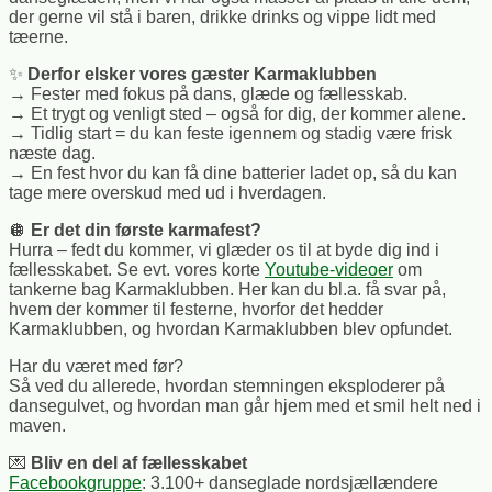
der gerne vil stå i baren, drikke drinks og vippe lidt med
tæerne.
✨
Derfor elsker vores gæster Karmaklubben
→ Fester med fokus på dans, glæde og fællesskab.
→ Et trygt og venligt sted – også for dig, der kommer alene.
→ Tidlig start = du kan feste igennem og stadig være frisk
næste dag.
→ En fest hvor du kan få dine batterier ladet op, så du kan
tage mere overskud med ud i hverdagen.
🪩
Er det din første karmafest?
Hurra – fedt du kommer, vi glæder os til at byde dig ind i
fællesskabet. Se evt. vores korte
Youtube-videoer
om
tankerne bag Karmaklubben. Her kan du bl.a. få svar på,
hvem der kommer til festerne, hvorfor det hedder
Karmaklubben, og hvordan Karmaklubben blev opfundet.
Har du været med før?
Så ved du allerede, hvordan stemningen eksploderer på
dansegulvet, og hvordan man går hjem med et smil helt ned i
maven.
💌
Bliv en del af fællesskabet
Facebookgruppe
: 3.100+ danseglade nordsjællændere