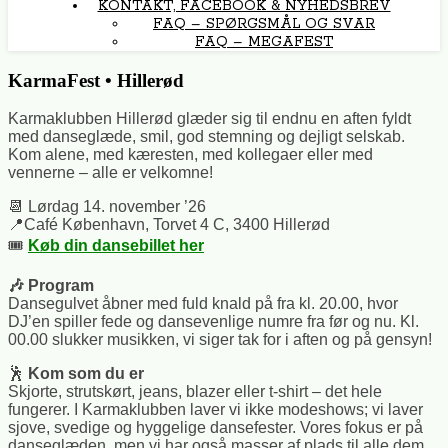
KONTAKT, FACEBOOK & NYHEDSBREV
FAQ – SPØRGSMÅL OG SVAR
FAQ – MEGAFEST
KarmaFest • Hillerød
Karmaklubben Hillerød glæder sig til endnu en aften fyldt
med danseglæde, smil, god stemning og dejligt selskab.
Kom alene, med kæresten, med kollegaer eller med
vennerne – alle er velkomne!
📆 Lørdag 14. november ’26
📍Café København, Torvet 4 C, 3400 Hillerød
🎟️
Køb din dansebillet her
🎶
Program
Dansegulvet åbner med fuld knald på fra kl. 20.00, hvor
DJ’en spiller fede og dansevenlige numre fra før og nu. Kl.
00.00 slukker musikken, vi siger tak for i aften og på gensyn!
🕺
Kom som du er
Skjorte, strutskørt, jeans, blazer eller t-shirt – det hele
fungerer. I Karmaklubben laver vi ikke modeshows; vi laver
sjove, svedige og hyggelige dansefester. Vores fokus er på
danseglæden, men vi har også masser af plads til alle dem,