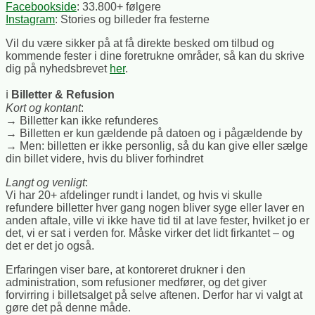
Facebookside
: 33.800+ følgere
Instagram
: Stories og billeder fra festerne
Vil du være sikker på at få direkte besked om tilbud og
kommende fester i dine foretrukne områder, så kan du skrive
dig på nyhedsbrevet
her
.
ℹ️
Billetter & Refusion
Kort og kontant
:
→ Billetter kan ikke refunderes
→
Billetten er kun gældende på datoen og i pågældende by
→
Men: billetten er ikke personlig, så du kan give eller sælge
din billet videre, hvis du bliver forhindret
Langt og venligt
:
Vi har 20+ afdelinger rundt i landet, og hvis vi skulle
refundere billetter hver gang nogen bliver syge eller laver en
anden aftale, ville vi ikke have tid til at lave fester, hvilket jo er
det, vi er sat i verden for. Måske virker det lidt firkantet – og
det er det jo også.
Erfaringen viser bare, at kontoreret drukner i den
administration, som refusioner medfører, og det giver
forvirring i billetsalget på selve aftenen. Derfor har vi valgt at
gøre det på denne måde.